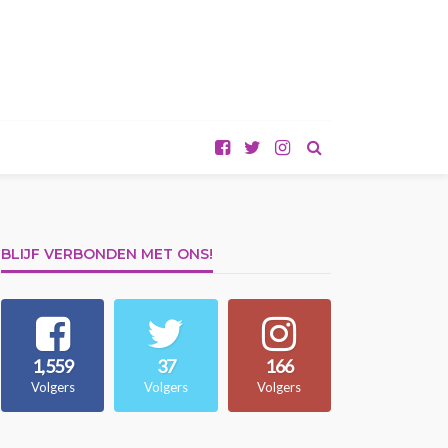
BLIJF VERBONDEN MET ONS!
1,559
37
166
Volgers
Volgers
Volgers