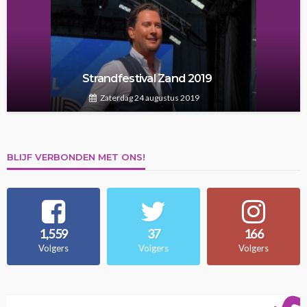
Strandfestival Zand 2019
Zaterdag 24 augustus 2019
BLIJF VERBONDEN MET ONS!
1,559
37
166
Volgers
Volgers
Volgers